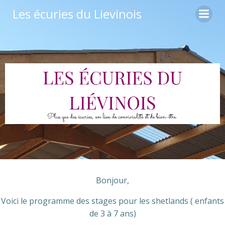
Aller
Les écuries du Lievinois
au
contenu
Bonjour,
Voici le programme des stages pour les shetlands ( enfants
de 3 à 7 ans)