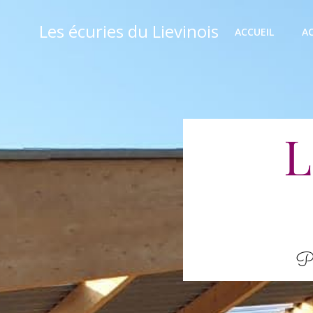
Aller
au
Les écuries du Lievinois
ACCUEIL
A
contenu